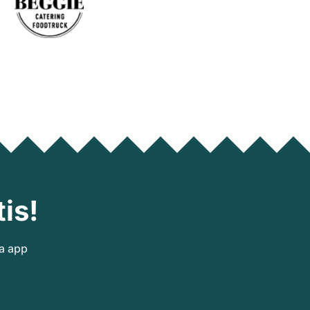
is!
ra app