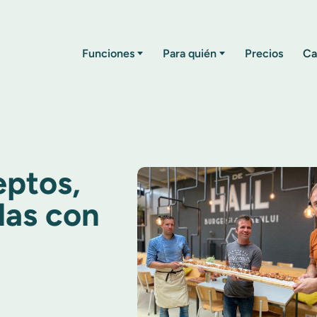
Funciones
Para quién
Precios
Ca
eptos,
llas con