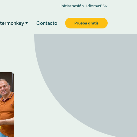
iniciar sesión
Idioma:
ES
termonkey
Contacto
Prueba gratis