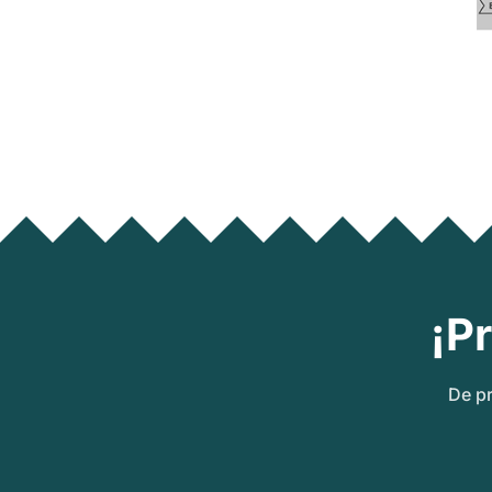
¡P
De pr