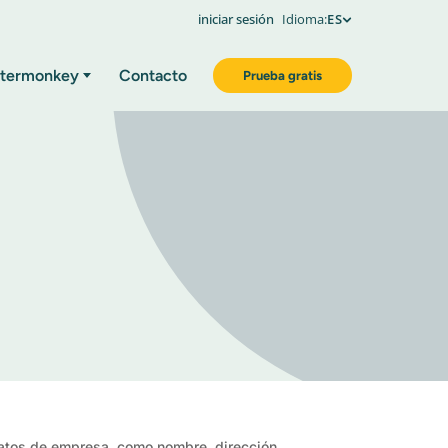
iniciar sesión
Idioma:
ES
termonkey
Contacto
Prueba gratis
atos de empresa, como nombre, dirección,