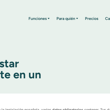
Funciones
Para quién
Precios
Ca
star
te en un
 la legislación española, varios
datos obligatorios
contener. Tus d