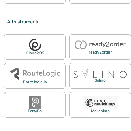
Altri strumenti
ready2order
CloudPOS
Salino
Routelogic.io
PartyPal
Mailchimp