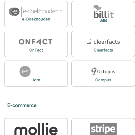
e-Boekhouden
Billit
OnFact
Clearfacts
Jortt
Octopus
E-commerce