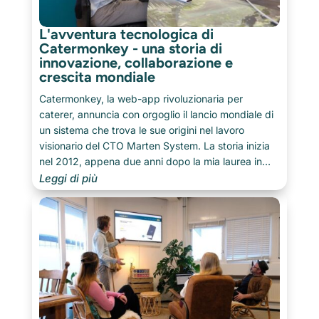
L'avventura tecnologica di
Catermonkey - una storia di
innovazione, collaborazione e
crescita mondiale
Catermonkey, la web-app rivoluzionaria per
caterer, annuncia con orgoglio il lancio mondiale di
un sistema che trova le sue origini nel lavoro
visionario del CTO Marten System. La storia inizia
nel 2012, appena due anni dopo la mia laurea in
Ingegneria del Software all'Università di Twente,
Leggi di più
quando sono entrato in contatto con un caterer di
Breda che cercava un sistema di automazione per
la sua attività.