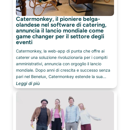
Catermonkey, il pioniere belga-
olandese nel software di catering,
annuncia il lancio mondiale come
game changer per il settore degli
eventi
Catermonkey, la web-app di punta che offre ai
caterer una soluzione rivoluzionaria per i compiti
amministrativi, annuncia con orgoglio il lancio
mondiale. Dopo anni di crescita e successo senza
pari nel Benelux, Catermonkey estende la sua
influenza verso nuovi mercati internazionali.
Leggi di più