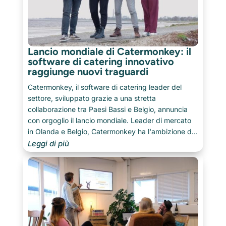
Lancio mondiale di Catermonkey: il
software di catering innovativo
raggiunge nuovi traguardi
Catermonkey, il software di catering leader del
settore, sviluppato grazie a una stretta
collaborazione tra Paesi Bassi e Belgio, annuncia
con orgoglio il lancio mondiale. Leader di mercato
in Olanda e Belgio, Catermonkey ha l'ambizione di
portare la sua piattaforma rivoluzionaria a nuovi
Leggi di più
livelli e supportare i caterer di tutto il mondo.