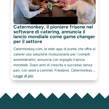
Catermonkey, il pioniere frisone nel
software di catering, annuncia il
lancio mondiale come game changer
per il settore
Catermonkey.com, la web-app di punta che offre ai
caterer una soluzione rivoluzionaria per i compiti
amministrativi, annuncia con orgoglio il lancio
mondiale. Dopo anni di crescita e successo senza
pari, con sede a Lemmer, Friesland, Catermonkey
estende la sua influenza verso nuovi mercati
Leggi di più
internazionali.