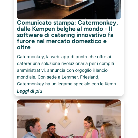
Comunicato stampa: Catermonkey,
dalle Kempen belghe al mondo - Il
software di catering innovativo fa
furore nel mercato domestico e
oltre
Catermonkey, la web-app di punta che offre ai
caterer una soluzione rivoluzionaria per i compiti
amministrativi, annuncia con orgoglio il lancio
mondiale. Con sede a Lemmer, Friesland,
Catermonkey ha un legame speciale con le Kempen
belghe, terra natale del CEO Maty Van Geirt, che
Leggi di più
ha fondato diversi concept di catering di successo,
tra cui Hapjes & Co, Fingerfood Truck e Streetfood
Festival.