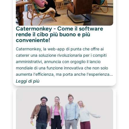
Catermonkey - Come il software
rende il cibo più buono e più
conveniente!
Catermonkey, la web-app di punta che offre ai
caterer una soluzione rivoluzionaria per i compiti
amministrativi, annuncia con orgoglio il lancio
mondiale di una funzione innovativa che non solo
aumenta l'efficienza, ma porta anche l'esperienza
gustativa a nuovi livelli.
Leggi di più