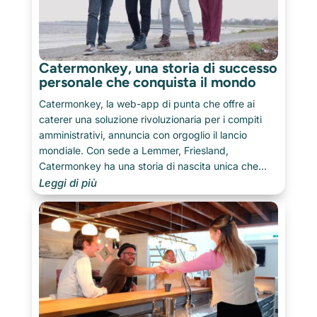
Catermonkey, una storia di successo
personale che conquista il mondo
Catermonkey, la web-app di punta che offre ai
caterer una soluzione rivoluzionaria per i compiti
amministrativi, annuncia con orgoglio il lancio
mondiale. Con sede a Lemmer, Friesland,
Catermonkey ha una storia di nascita unica che
sottolinea la forza della collaborazione e della
Leggi di più
perseveranza.