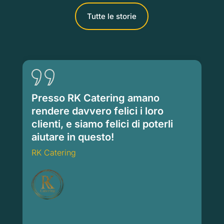
Tutte le storie
Presso RK Catering amano
rendere davvero felici i loro
clienti, e siamo felici di poterli
aiutare in questo!
RK Catering
RK Catering
Ca