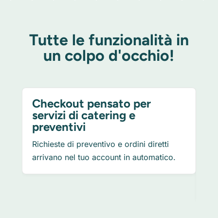
Tutte le funzionalità in
un colpo d'occhio!
Checkout pensato per
Co
servizi di catering e
ap
preventivi
Un 
Richieste di preventivo e ordini diretti
mos
arrivano nel tuo account in automatico.
ric
pre
per