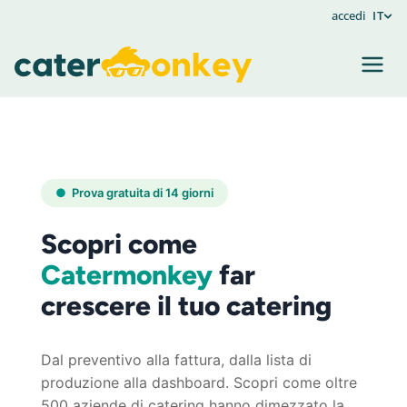
Crea
accedi
IT
account
Prova gratuita di 14 giorni
Scopri come
Catermonkey
far
crescere il tuo catering
Dal preventivo alla fattura, dalla lista di
produzione alla dashboard. Scopri come oltre
500 aziende di catering hanno dimezzato la