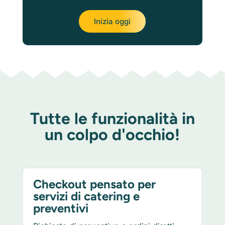
Inizia oggi
Tutte le funzionalità in
un colpo d'occhio!
Checkout pensato per
Co
servizi di catering e
ap
preventivi
Un 