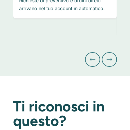
Richieste di preventivo e ordini diretti
mos
arrivano nel tuo account in automatico.
ric
pre
per
Ti riconosci in
questo?