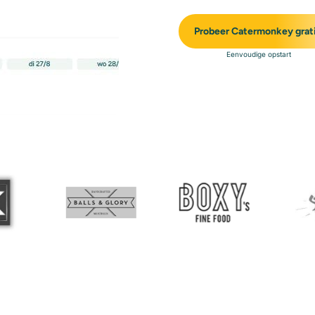
Probeer Catermonkey grat
Eenvoudige opstart