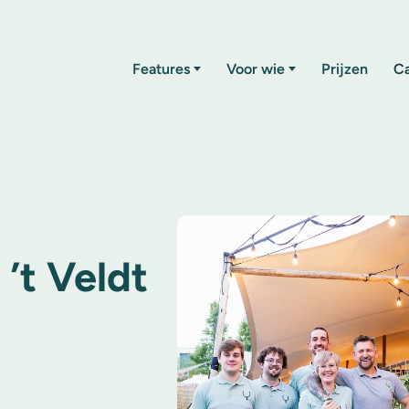
Features
Voor wie
Prijzen
C
 ’t Veldt