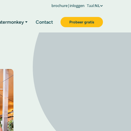
brochure
|
inloggen
Taal:
NL
atermonkey
Contact
Probeer gratis