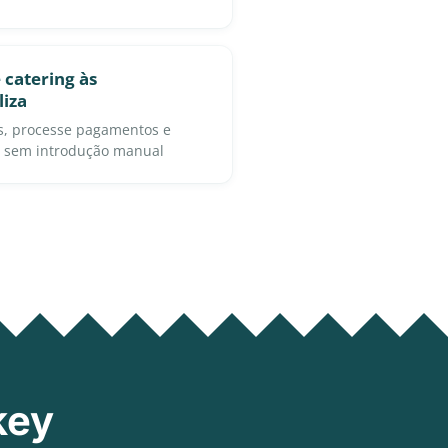
 catering às
liza
os, processe pagamentos e
s sem introdução manual
key