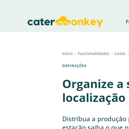
F
Início
›
Funcionalidades
›
Listas
›
DEFINIÇÕES
Organize a 
localização
Distribua a produção
estação saiba o que 