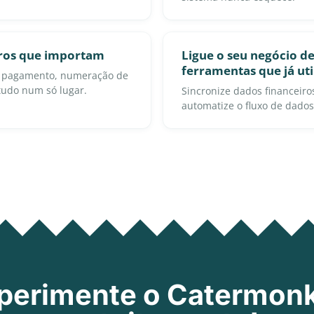
ros que importam
Ligue o seu negócio de
ferramentas que já uti
e pagamento, numeração de
 tudo num só lugar.
Sincronize dados financeir
automatize o fluxo de dado
perimente o Catermon