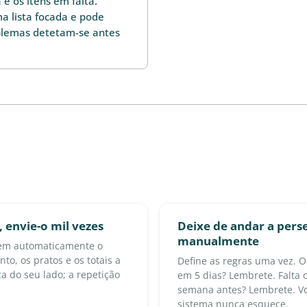
e os itens em falta.
 lista focada e pode
oblemas detetam-se antes
 envie-o mil vezes
Deixe de andar a pers
manualmente
em automaticamente o
to, os pratos e os totais a
Define as regras uma vez. O
ica do seu lado; a repetição
em 5 dias? Lembrete. Falta
semana antes? Lembrete. Vo
sistema nunca esquece.