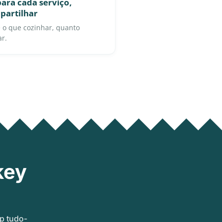
ara cada serviço,
partilhar
 o que cozinhar, quanto
ar.
key
p tudo-