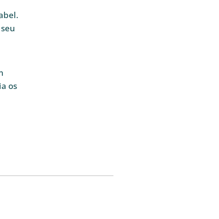
abel.
 seu
m
ia os