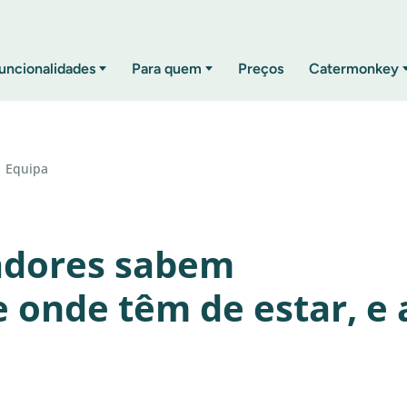
uncionalidades
Para quem
Preços
Catermonkey
Equipa
adores sabem
onde têm de estar, e 