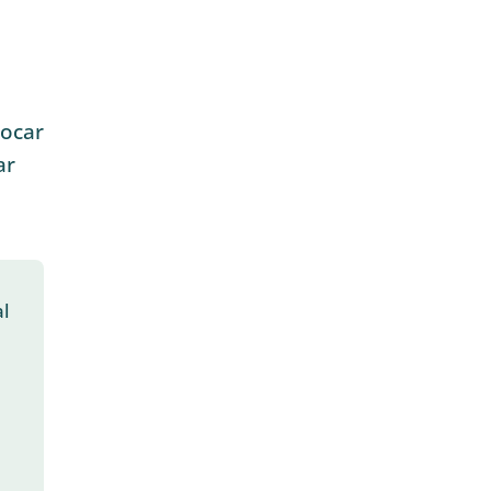
tocar
ar
al