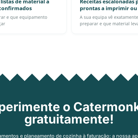
listas de material a
Receitas escalonadas p
 confirmados
prontas a imprimir ou 
rar e que equipamento
A sua equipa vê exatamente
çar
preparar e que material lev
perimente o Catermon
gratuitamente!
amentos e planeamento de cozinha à faturação: a nossa ap