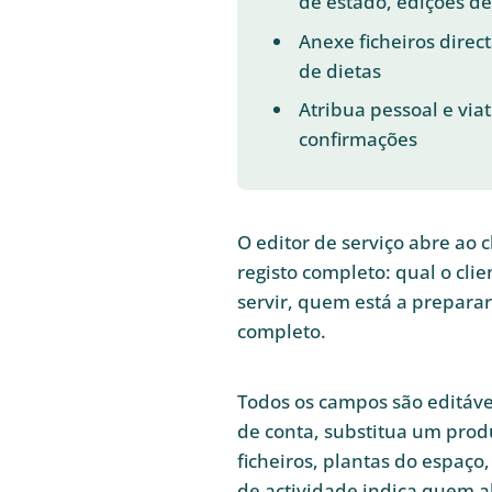
de estado, edições de
Anexe ficheiros direc
de dietas
Atribua pessoal e viat
confirmações
O editor de serviço abre ao c
registo completo: qual o clie
servir, quem está a preparar 
completo.
Todos os campos são editávei
de conta, substitua um prod
ficheiros, plantas do espaço,
de actividade indica quem a