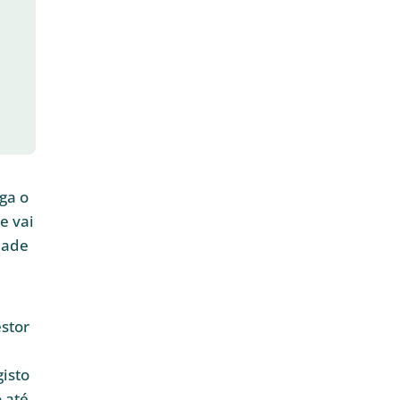
ega o
e vai
dade
estor
gisto
 até