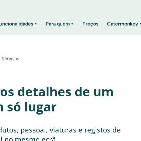
uncionalidades
Para quem
Preços
Catermonkey
Serviços
 os detalhes de um
 só lugar
utos, pessoal, viaturas e registos de
vel no mesmo ecrã