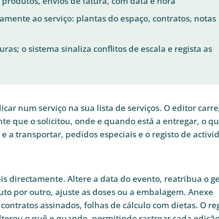
 produtos, envios de fatura, com data e hora
tamente ao serviço: plantas do espaço, contratos, notas
uras; o sistema sinaliza conflitos de escala e regista as
licar num serviço na sua lista de serviços. O editor carr
nte que o solicitou, onde e quando está a entregar, o qu
e a transportar, pedidos especiais e o registo de activi
s directamente. Altere a data do evento, reatribua o g
uto por outro, ajuste as doses ou a embalagem. Anexe
 contratos assinados, folhas de cálculo com dietas. O re
lterou o quê e quando, permitindo rastrear cada edição