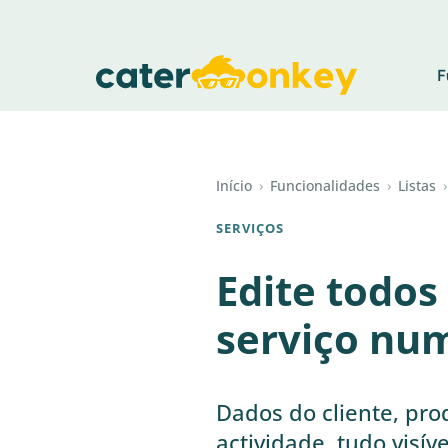
F
Início
›
Funcionalidades
›
Listas
›
SERVIÇOS
Edite todos
serviço num
Dados do cliente, prod
actividade, tudo visí