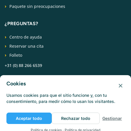
Paquete sin preocupaciones
¿PREGUNTAS?
Centro de ayuda
Reservar una cita
Folleto
+31 (0) 88 266 6539
SÍGUENOS
×
Cookies
Usamos cookies para que el sitio funcione y, con tu
consentimiento, para medir cómo lo usan los visitantes.
Aceptar todo
Rechazar todo
Gestionar
© Catermonkey
Política de privacidad
Política de cookies
Condiciones de uso
Empleo
Política de cookies
·
Política de privacidad