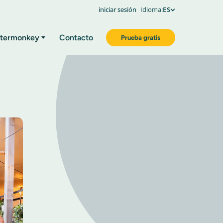
iniciar sesión
Idioma:
ES
termonkey
Contacto
Prueba gratis