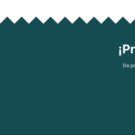
¡P
De pr