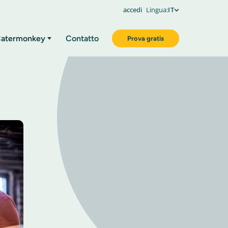
accedi
Lingua:
IT
atermonkey
Contatto
Prova gratis