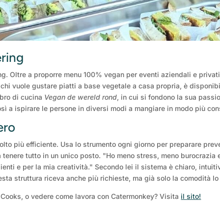
ering
ng. Oltre a proporre menu 100% vegan per eventi aziendali e privat
 chi vuole gustare piatti a base vegetale a casa propria, è disponibi
libro di cucina
Vegan de wereld rond
, in cui si fondono la sua passi
così a ispirare le persone in diversi modi a mangiare in modo più co
ero
o più efficiente. Usa lo strumento ogni giorno per preparare preventi
 a tenere tutto in un unico posto. "Ho meno stress, meno burocrazi
ienti e per la mia creatività." Secondo lei il sistema è chiaro, intuit
sta struttura riceva anche più richieste, ma già solo la comodità l
ine Cooks, o vedere come lavora con Catermonkey? Visita
il sito!