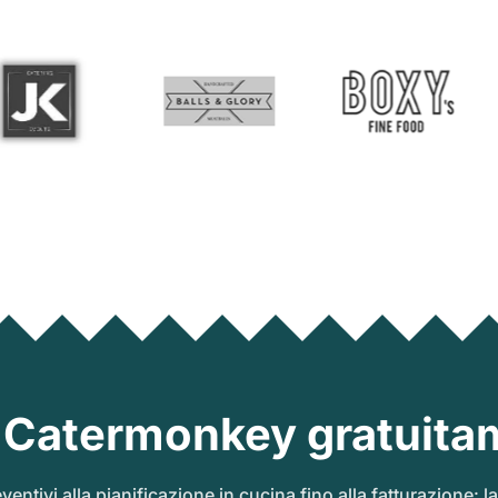
 Catermonkey gratuita
ventivi alla pianificazione in cucina fino alla fatturazione: l