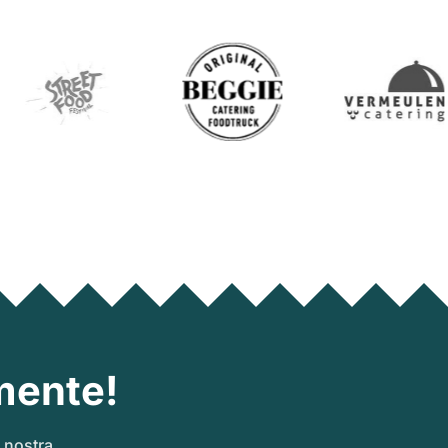
mente!
a nostra