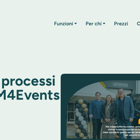
Funzioni
Per chi
Prezzi
C
 processi
 M4Events