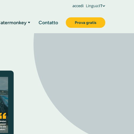
accedi
Lingua:
IT
atermonkey
Contatto
Prova gratis