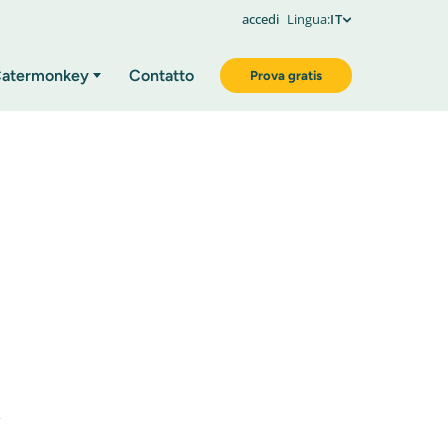
accedi
Lingua:
IT
atermonkey
Contatto
Prova gratis
,