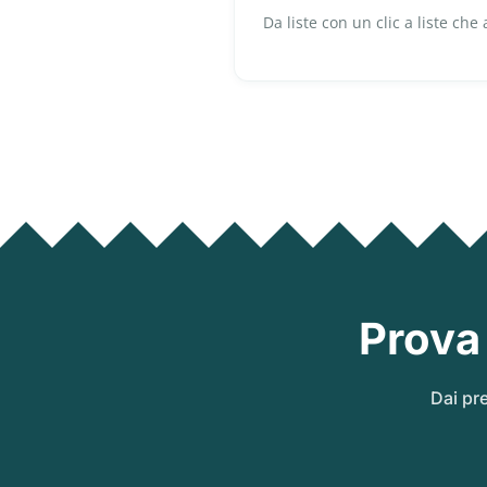
Da liste con un clic a liste che
Prova
Dai pre