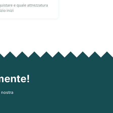
uistare e quale attrezzatura
zio inizi
mente!
a nostra