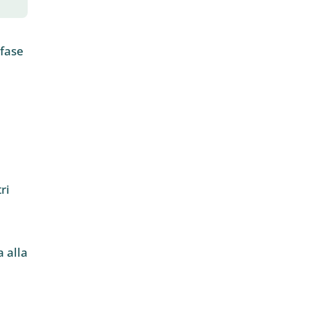
 fase
ri
 alla