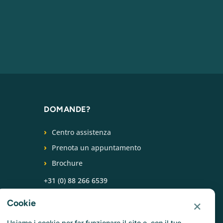
DOMANDE?
Centro assistenza
Prenota un appuntamento
Brochure
+31 (0) 88 266 6539
×
SEGUICI
Cookie
Usiamo i cookie per far funzionare il sito e, con il tuo