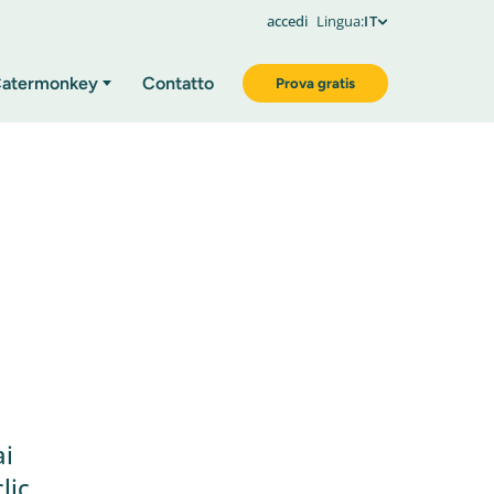
accedi
Lingua:
IT
atermonkey
Contatto
Prova gratis
ai
lic,