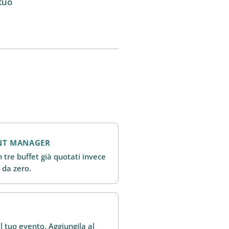
tuo
NT MANAGER
 tre buffet già quotati invece
 da zero.
l tuo evento. Aggiungila al