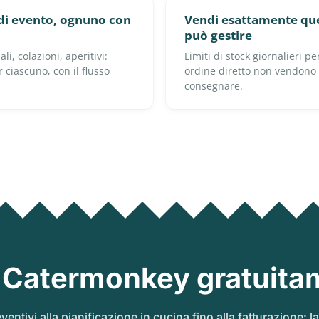
 di evento, ognuno con
Vendi esattamente quel
può gestire
i, colazioni, aperitivi:
Limiti di stock giornalieri pe
 ciascuno, con il flusso
ordine diretto non vendono
consegnare.
 Catermonkey gratuita
ventivi alla pianificazione in cucina fino alla fatturazione: l