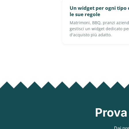
Un widget per ogni tipo
le sue regole
Matrimoni, BBQ, pranzi aziendal
gestisci un widget dedicato per
d'acquisto più adatto.
Prova
Dai pre