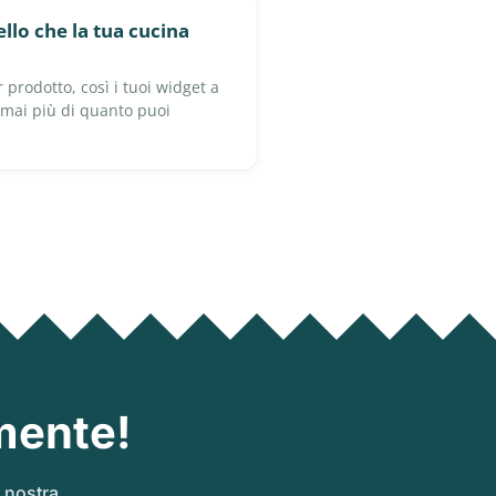
lo che la tua cucina
r prodotto, così i tuoi widget a
 mai più di quanto puoi
mente!
a nostra