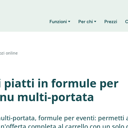
Funzioni
Per chi
Prezzi
C
zi online
 piatti in formule per
nu multi-portata
lti-portata, formule per eventi: permetti 
n'offerta completa al carrello con un solo c