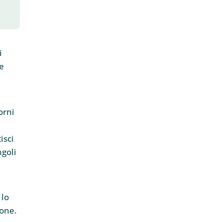
i
e
orni
isci
ngoli
 lo
ione.