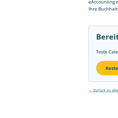
eAccounting d
Ihre Buchhalt
Berei
Teste Cat
Koste
Zurück zu all