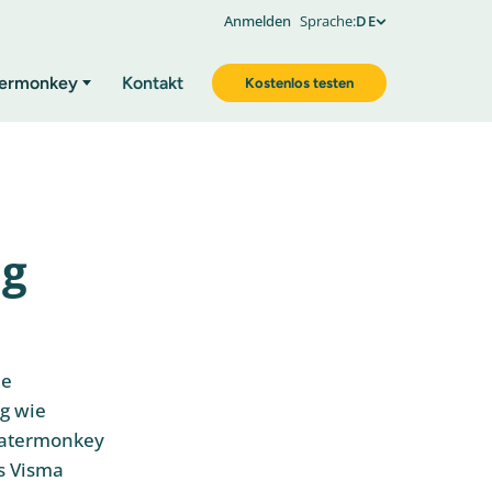
Anmelden
Sprache:
DE
ermonkey
Kontakt
Kostenlos testen
ng
ie
g wie
 Catermonkey
s Visma