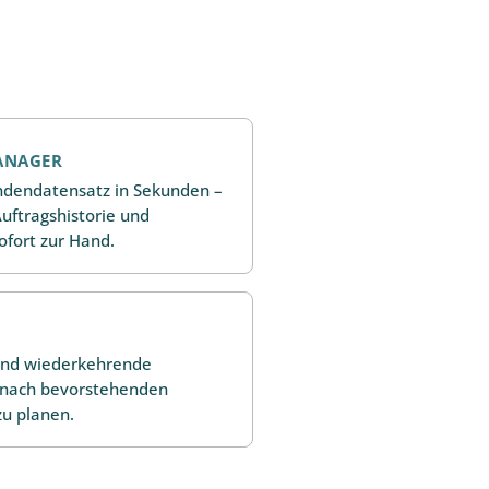
ANAGER
undendatensatz in Sekunden –
uftragshistorie und
ofort zur Hand.
 und wiederkehrende
e nach bevorstehenden
zu planen.