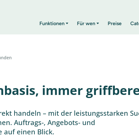
Funktionen
Für wen
Preise
Cat
unden
basis, immer griffbere
irekt handeln – mit der leistungsstarken S
nen. Auftrags-, Angebots- und
 auf einen Blick.