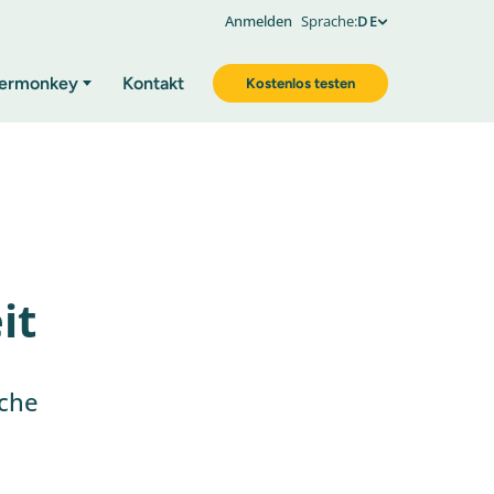
Anmelden
Sprache:
DE
ermonkey
Kontakt
Kostenlos testen
it
uche