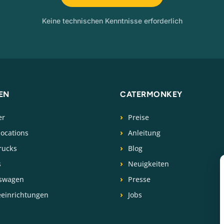
Keine technischen Kenntnisse erforderlich
EN
CATERMONKEY
er
Preise
locations
Anleitung
rucks
Blog
s
Neuigkeiten
swagen
Presse
eeinrichtungen
Jobs