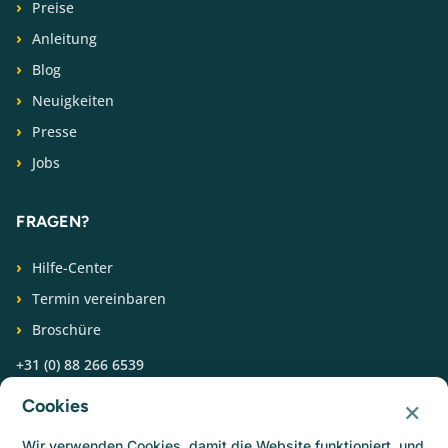
Preise
Anleitung
Blog
Neuigkeiten
Presse
Jobs
FRAGEN?
Hilfe-Center
Termin vereinbaren
Broschüre
+31 (0) 88 266 6539
×
Cookies
FOLGEN SIE UNS
Wir verwenden Cookies, damit die Website funktioniert, und