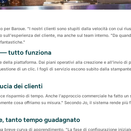
er Baroue. "I nostri clienti sono stupiti dalla velocità con cui riu
olo sull'esperienza del cliente, ma anche sul team interno. "Da 
fantastiche."
a — tutto funziona
della piattaforma. Dai piani operativi alla creazione e all'invio di 
estione di un clic. I fogli di servizio escono subito dalla stampante
ucia dei clienti
ce risparmio di tempo. Anche l'approccio commerciale ha fatto un sa
ramente cosa offriamo su misura." Secondo Jo, il sistema rende più 
ale, tanto tempo guadagnato
a breve curva di apprendimento. "La fase di configurazione iniziale