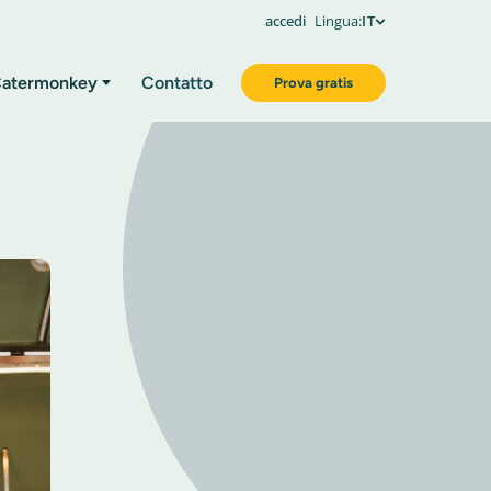
accedi
Lingua:
IT
atermonkey
Contatto
Prova gratis