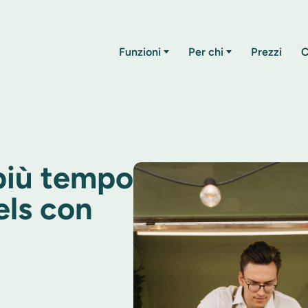
Funzioni
Per chi
Prezzi
C
più tempo
els con