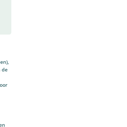
en),
n de
voor
 en