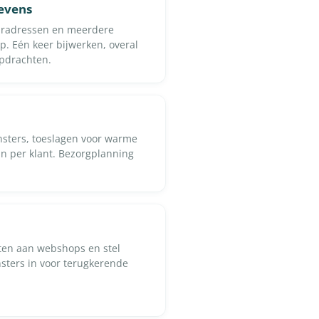
gevens
uuradressen en meerdere
p. Eén keer bijwerken, overal
opdrachten.
ensters, toeslagen voor warme
in per klant. Bezorgplanning
nten aan webshops en stel
nsters in voor terugkerende