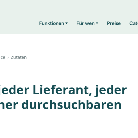
Funktionen
Für wen
Preise
Cat
ice
›
Zutaten
jeder Lieferant, jeder
einer durchsuchbaren