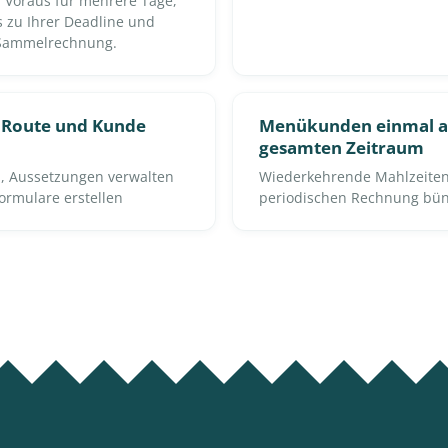
m Voraus für mehrere Tage,
s zu Ihrer Deadline und
 Sammelrechnung.
 Route und Kunde
Menükunden einmal a
gesamten Zeitraum
, Aussetzungen verwalten
Wiederkehrende Mahlzeitenl
ormulare erstellen
periodischen Rechnung bü