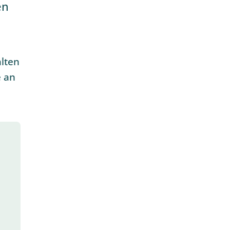
en
alten
e an