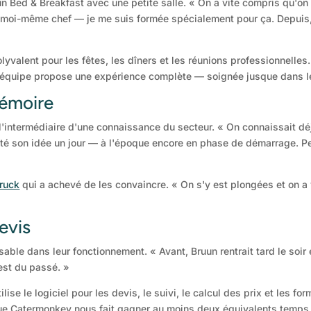
ed & Breakfast avec une petite salle. « On a vite compris qu'on p
is moi-même chef — je me suis formée spécialement pour ça. Depuis,
lyvalent pour les fêtes, les dîners et les réunions professionnelles
l'équipe propose une expérience complète — soignée jusque dans l
mémoire
 l'intermédiaire d'une connaissance du secteur. « On connaissait 
senté son idée un jour — à l'époque encore en phase de démarrage. P
truck
qui a achevé de les convaincre. « On s'y est plongées et on 
devis
ble dans leur fonctionnement. « Avant, Bruun rentrait tard le soir 
'est du passé. »
ilise le logiciel pour les devis, le suivi, le calcul des prix et les 
 que Catermonkey nous fait gagner au moins deux équivalents temps