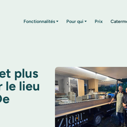
Fonctionnalités
Pour qui
Prix
Caterm
et plus
 le lieu
De