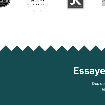
Essaye
Des dev
a