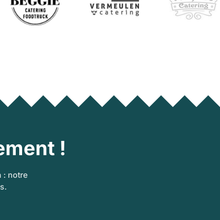
ement !
 : notre
s.