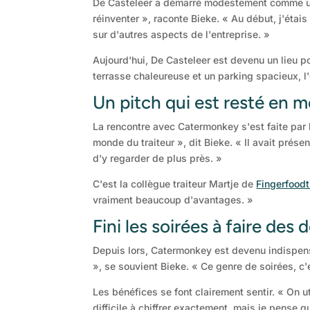
De Casteleer a démarré modestement comme un B
réinventer », raconte Bieke. « Au début, j'éta
sur d'autres aspects de l'entreprise. »
Aujourd'hui, De Casteleer est devenu un lieu po
terrasse chaleureuse et un parking spacieux, 
Un pitch qui est resté en 
La rencontre avec Catermonkey s'est faite par
monde du traiteur », dit Bieke. « Il avait pré
d'y regarder de plus près. »
C'est la collègue traiteur Martje de
Fingerfood
vraiment beaucoup d'avantages. »
Fini les soirées à faire des 
Depuis lors, Catermonkey est devenu indispensa
», se souvient Bieke. « Ce genre de soirées, c
Les bénéfices se font clairement sentir. « On ut
difficile à chiffrer exactement, mais je pense