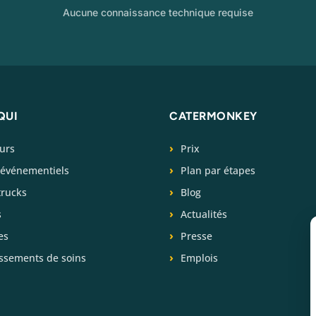
Aucune connaissance technique requise
QUI
CATERMONKEY
eurs
Prix
 événementiels
Plan par étapes
trucks
Blog
s
Actualités
es
Presse
issements de soins
Emplois