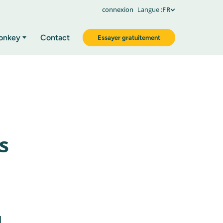
connexion
Langue :
FR
onkey
Contact
Essayer gratuitement
s
.