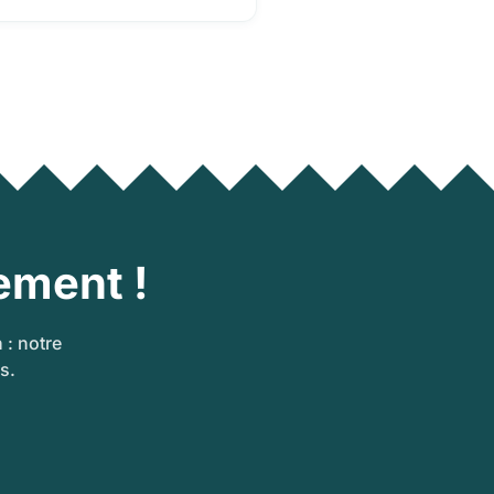
ement !
 : notre
s.