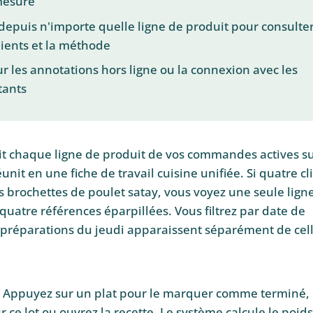
mesure
depuis n'importe quelle ligne de produit pour consulte
dients et la méthode
ur les annotations hors ligne ou la connexion avec les
tants
ait chaque ligne de produit de vos commandes actives s
nit en une fiche de travail cuisine unifiée. Si quatre cl
 brochettes de poulet satay, vous voyez une seule lign
 quatre références éparpillées. Vous filtrez par date de
s préparations du jeudi apparaissent séparément de cel
e. Appuyez sur un plat pour le marquer comme terminé,
ce lot ou ouvrez la recette. Le système calcule le poids