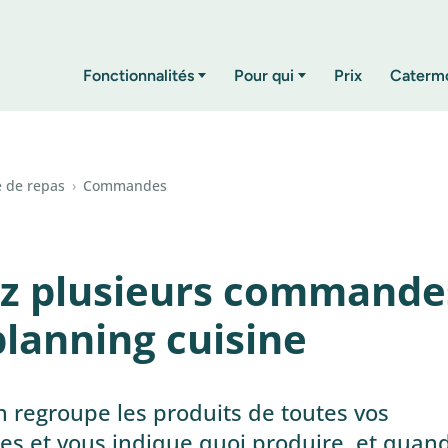
Fonctionnalités
Pour qui
Prix
Caterm
e de repas
›
Commandes
z plusieurs commande
planning cuisine
n regroupe les produits de toutes vos
 et vous indique quoi produire, et quand