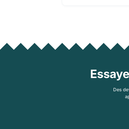
Essaye
Des dev
a