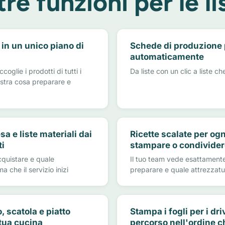
tre funzioni per le li
 in un unico piano di
Schede di produzione
automaticamente
oglie i prodotti di tutti i
Da liste con un clic a liste c
ostra cosa preparare e
sa e liste materiali dai
Ricette scalate per ogn
ti
stampare o condivider
quistare e quale
Il tuo team vede esattament
 che il servizio inizi
preparare e quale attrezzatu
, scatola e piatto
Stampa i fogli per i driv
tua cucina
percorso nell'ordine c