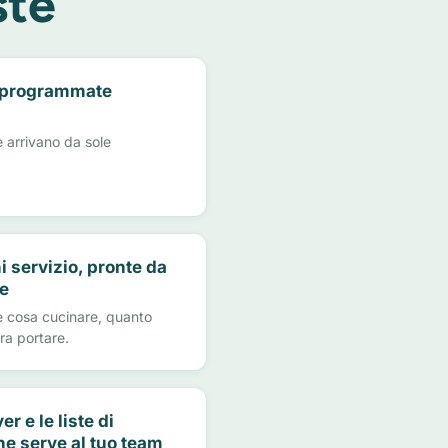
ste
 programmate
he arrivano da sole
i servizio, pronte da
e
e cosa cucinare, quanto
ra portare.
er e le liste di
he serve al tuo team