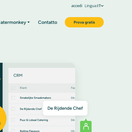
accedi
Lingua:
IT
atermonkey
Contatto
Prova gratis