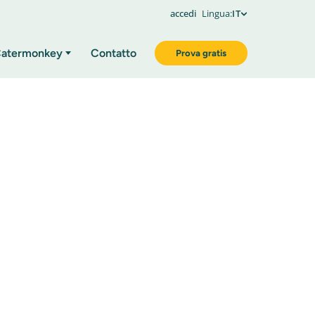
accedi
Lingua:
IT
atermonkey
Contatto
Prova gratis