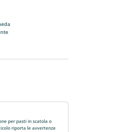
cheda
ente
ne per pasti in scatola o
ticolo riporta le avvertenze