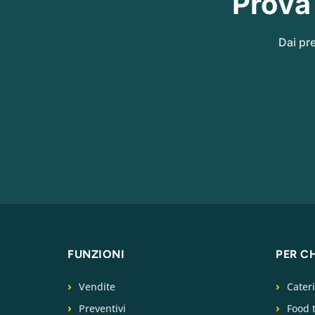
Prova
Dai pre
FUNZIONI
PER C
Vendite
Cater
Preventivi
Food 